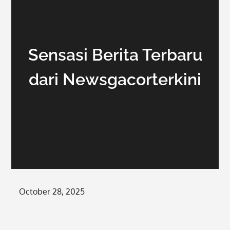
Sensasi Berita Terbaru
dari Newsgacorterkini
Posted
October 28, 2025
on