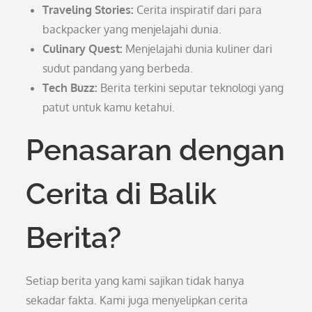
Traveling Stories:
Cerita inspiratif dari para
backpacker yang menjelajahi dunia.
Culinary Quest:
Menjelajahi dunia kuliner dari
sudut pandang yang berbeda.
Tech Buzz:
Berita terkini seputar teknologi yang
patut untuk kamu ketahui.
Penasaran dengan
Cerita di Balik
Berita?
Setiap berita yang kami sajikan tidak hanya
sekadar fakta. Kami juga menyelipkan cerita