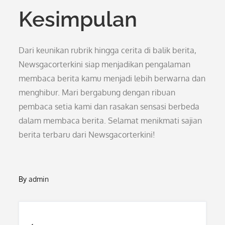
Kesimpulan
Dari keunikan rubrik hingga cerita di balik berita,
Newsgacorterkini siap menjadikan pengalaman
membaca berita kamu menjadi lebih berwarna dan
menghibur. Mari bergabung dengan ribuan
pembaca setia kami dan rasakan sensasi berbeda
dalam membaca berita. Selamat menikmati sajian
berita terbaru dari Newsgacorterkini!
By
admin