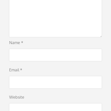
Name
*
Email
*
Website