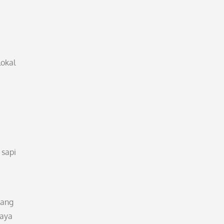
lokal
 sapi
dang
kaya