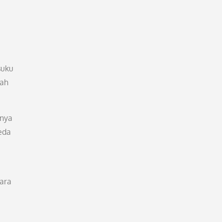
suku
uah
anya
eda
ara