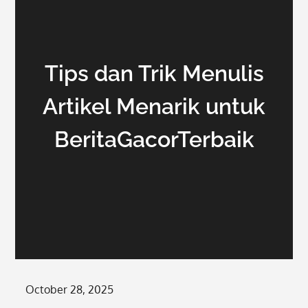
Tips dan Trik Menulis
Artikel Menarik untuk
BeritaGacorTerbaik
Posted
October 28, 2025