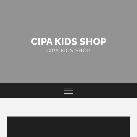
Skip
to
content
CIPA KIDS SHOP
CIPA KIDS SHOP