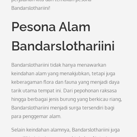
Bandarslothariini!
Pesona Alam
Bandarslothariini
Bandarslothariini tidak hanya menawarkan
keindahan alam yang menakjubkan, tetapi juga
keberagaman flora dan fauna yang menjadi daya
tarik utama tempat ini. Dari pepohonan raksasa
hingga berbagai jenis burung yang berkicau riang,
Bandarslothariini menjadi surga tersendiri bagi
para penggemar alam.
Selain keindahan alamnya, Bandarslothariini juga