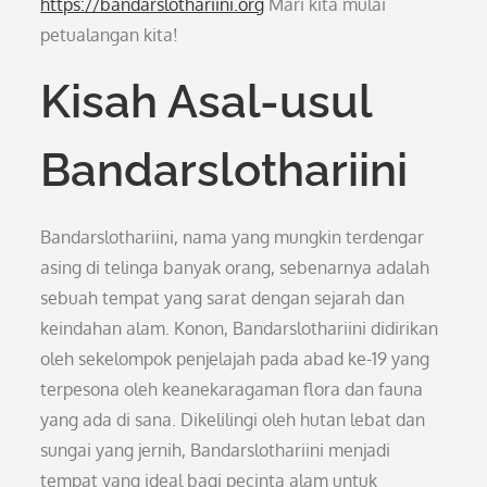
https://bandarslothariini.org
Mari kita mulai
petualangan kita!
Kisah Asal-usul
Bandarslothariini
Bandarslothariini, nama yang mungkin terdengar
asing di telinga banyak orang, sebenarnya adalah
sebuah tempat yang sarat dengan sejarah dan
keindahan alam. Konon, Bandarslothariini didirikan
oleh sekelompok penjelajah pada abad ke-19 yang
terpesona oleh keanekaragaman flora dan fauna
yang ada di sana. Dikelilingi oleh hutan lebat dan
sungai yang jernih, Bandarslothariini menjadi
tempat yang ideal bagi pecinta alam untuk