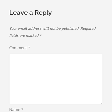
Leave a Reply
Your email address will not be published.
Required
fields are marked
*
Comment
*
Name
*