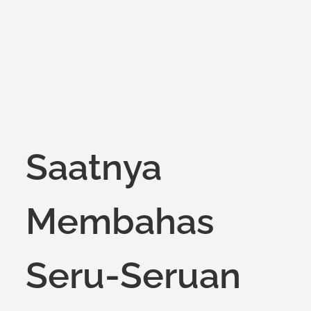
on
Saatnya
Membahas
Seru-Seruan