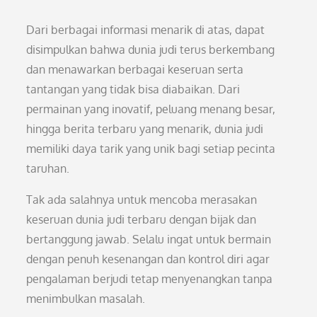
Dari berbagai informasi menarik di atas, dapat
disimpulkan bahwa dunia judi terus berkembang
dan menawarkan berbagai keseruan serta
tantangan yang tidak bisa diabaikan. Dari
permainan yang inovatif, peluang menang besar,
hingga berita terbaru yang menarik, dunia judi
memiliki daya tarik yang unik bagi setiap pecinta
taruhan.
Tak ada salahnya untuk mencoba merasakan
keseruan dunia judi terbaru dengan bijak dan
bertanggung jawab. Selalu ingat untuk bermain
dengan penuh kesenangan dan kontrol diri agar
pengalaman berjudi tetap menyenangkan tanpa
menimbulkan masalah.