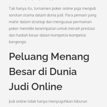
Tak hanya itu, turnamen poker online juga menjadi
sorotan utama dalam dunia judi. Para pemain yang
mahir dalam strategi dan menguasai permainan
poker memiliki kesempatan untuk meraih prestasi
dan hadiah besar dalam kompetisi-kompetisi
bergengsi.
Peluang Menang
Besar di Dunia
Judi Online
Judi online tidak hanya menyuguhkan hiburan