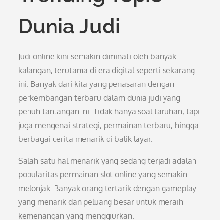
Dunia Judi
Judi online kini semakin diminati oleh banyak
kalangan, terutama di era digital seperti sekarang
ini. Banyak dari kita yang penasaran dengan
perkembangan terbaru dalam dunia judi yang
penuh tantangan ini. Tidak hanya soal taruhan, tapi
juga mengenai strategi, permainan terbaru, hingga
berbagai cerita menarik di balik layar.
Salah satu hal menarik yang sedang terjadi adalah
popularitas permainan slot online yang semakin
melonjak. Banyak orang tertarik dengan gameplay
yang menarik dan peluang besar untuk meraih
kemenangan yang menggiurkan.