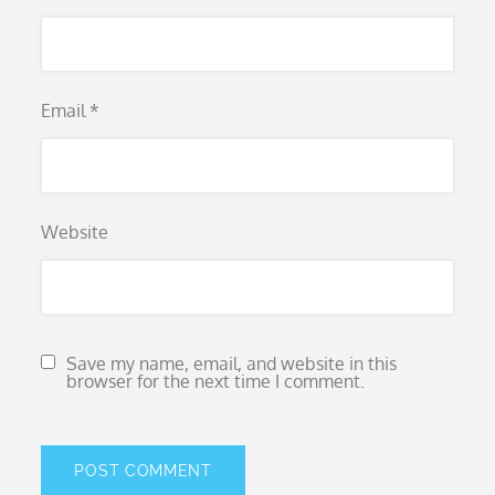
Email
*
Website
Save my name, email, and website in this
browser for the next time I comment.