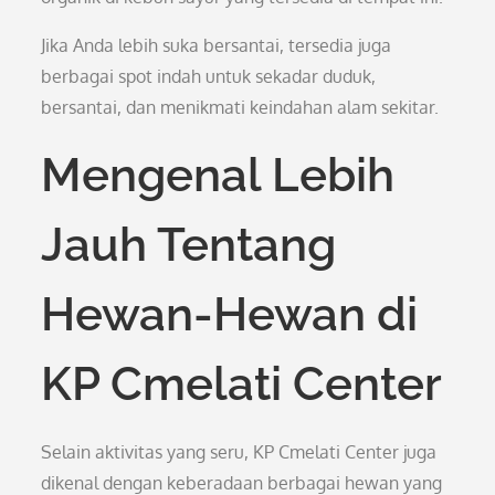
Jika Anda lebih suka bersantai, tersedia juga
berbagai spot indah untuk sekadar duduk,
bersantai, dan menikmati keindahan alam sekitar.
Mengenal Lebih
Jauh Tentang
Hewan-Hewan di
KP Cmelati Center
Selain aktivitas yang seru, KP Cmelati Center juga
dikenal dengan keberadaan berbagai hewan yang