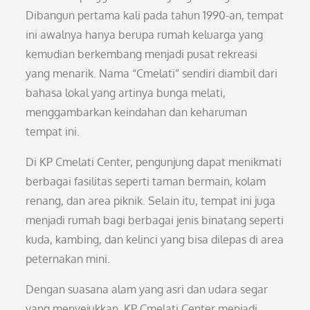
Dibangun pertama kali pada tahun 1990-an, tempat
ini awalnya hanya berupa rumah keluarga yang
kemudian berkembang menjadi pusat rekreasi
yang menarik. Nama “Cmelati” sendiri diambil dari
bahasa lokal yang artinya bunga melati,
menggambarkan keindahan dan keharuman
tempat ini.
Di KP Cmelati Center, pengunjung dapat menikmati
berbagai fasilitas seperti taman bermain, kolam
renang, dan area piknik. Selain itu, tempat ini juga
menjadi rumah bagi berbagai jenis binatang seperti
kuda, kambing, dan kelinci yang bisa dilepas di area
peternakan mini.
Dengan suasana alam yang asri dan udara segar
yang menyejukkan, KP Cmelati Center menjadi