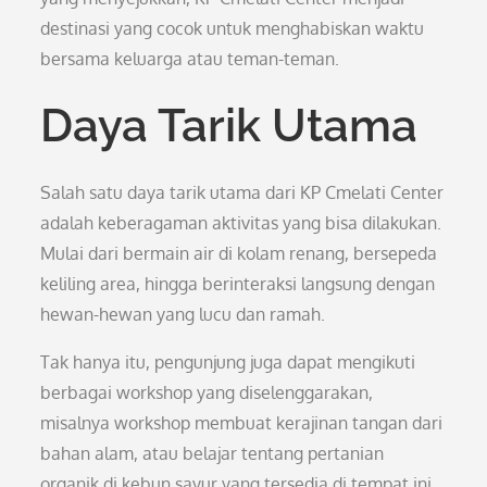
destinasi yang cocok untuk menghabiskan waktu
bersama keluarga atau teman-teman.
Daya Tarik Utama
Salah satu daya tarik utama dari KP Cmelati Center
adalah keberagaman aktivitas yang bisa dilakukan.
Mulai dari bermain air di kolam renang, bersepeda
keliling area, hingga berinteraksi langsung dengan
hewan-hewan yang lucu dan ramah.
Tak hanya itu, pengunjung juga dapat mengikuti
berbagai workshop yang diselenggarakan,
misalnya workshop membuat kerajinan tangan dari
bahan alam, atau belajar tentang pertanian
organik di kebun sayur yang tersedia di tempat ini.