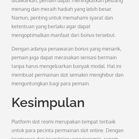
ditawarkan, pemain dapat meningkatkan peluang
menang dan meraih hadiah yang lebih besar.
Namun, penting untuk memahami syarat dan
ketentuan yang berlaku agar dapat
mengoptimalkan manfaat dari bonus tersebut.
Dengan adanya penawaran bonus yang menarik,
pemain juga dapat merasakan sensasi bermain
tanpa harus mengeluarkan banyak modal. Hal ini
membuat permainan slot semakin menghibur dan
menguntungkan bagi para pemain.
Kesimpulan
Platform slot resmi merupakan tempat terbaik
untuk para pecinta permainan slot online. Dengan