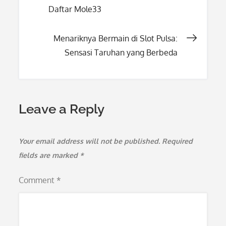
Daftar Mole33
navigation
Menariknya Bermain di Slot Pulsa:
Sensasi Taruhan yang Berbeda
Leave a Reply
Your email address will not be published.
Required
fields are marked
*
Comment
*