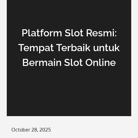
Platform Slot Resmi:
Tempat Terbaik untuk
Bermain Slot Online
Posted
October 28, 2025