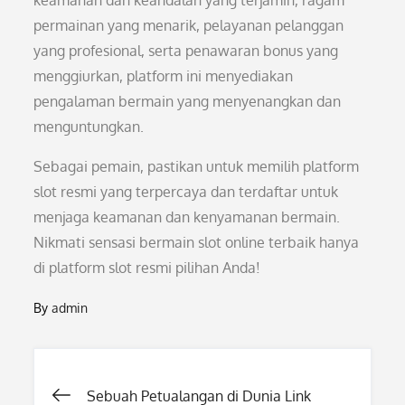
keamanan dan keandalan yang terjamin, ragam
permainan yang menarik, pelayanan pelanggan
yang profesional, serta penawaran bonus yang
menggiurkan, platform ini menyediakan
pengalaman bermain yang menyenangkan dan
menguntungkan.
Sebagai pemain, pastikan untuk memilih platform
slot resmi yang terpercaya dan terdaftar untuk
menjaga keamanan dan kenyamanan bermain.
Nikmati sensasi bermain slot online terbaik hanya
di platform slot resmi pilihan Anda!
By
admin
Post
Sebuah Petualangan di Dunia Link