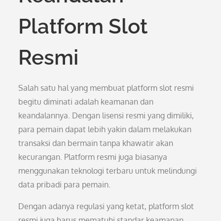
Platform Slot
Resmi
Salah satu hal yang membuat platform slot resmi
begitu diminati adalah keamanan dan
keandalannya. Dengan lisensi resmi yang dimiliki,
para pemain dapat lebih yakin dalam melakukan
transaksi dan bermain tanpa khawatir akan
kecurangan. Platform resmi juga biasanya
menggunakan teknologi terbaru untuk melindungi
data pribadi para pemain.
Dengan adanya regulasi yang ketat, platform slot
resmi juga harus mematuhi standar keamanan