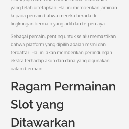
yang telah ditetapkan. Hal ini memberikan jaminan
kepada pemain bahwa mereka berada di
lingkungan bermain yang adil dan terpercaya.
Sebagai pemain, penting untuk selalu memastikan
bahwa platform yang dipilih adalah resmi dan
terdaftar. Hal ini akan memberikan perlindungan
ekstra terhadap akun dan dana yang digunakan
dalam bermain.
Ragam Permainan
Slot yang
Ditawarkan