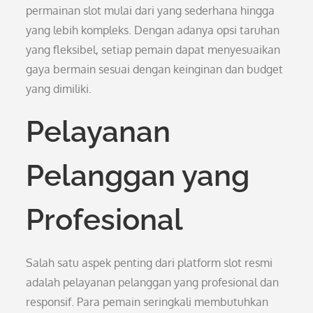
permainan slot mulai dari yang sederhana hingga
yang lebih kompleks. Dengan adanya opsi taruhan
yang fleksibel, setiap pemain dapat menyesuaikan
gaya bermain sesuai dengan keinginan dan budget
yang dimiliki.
Pelayanan
Pelanggan yang
Profesional
Salah satu aspek penting dari platform slot resmi
adalah pelayanan pelanggan yang profesional dan
responsif. Para pemain seringkali membutuhkan