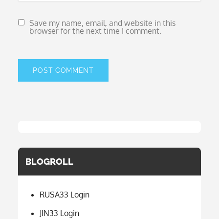
Save my name, email, and website in this
browser for the next time I comment.
BLOGROLL
RUSA33 Login
JIN33 Login