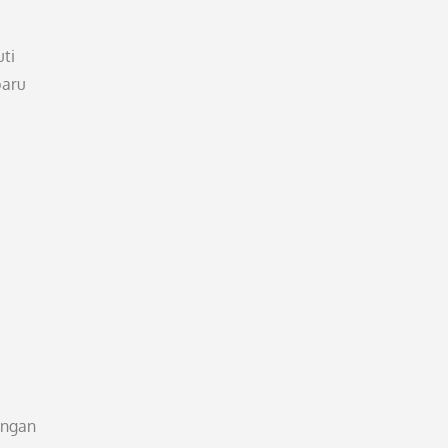
ti
baru
angan