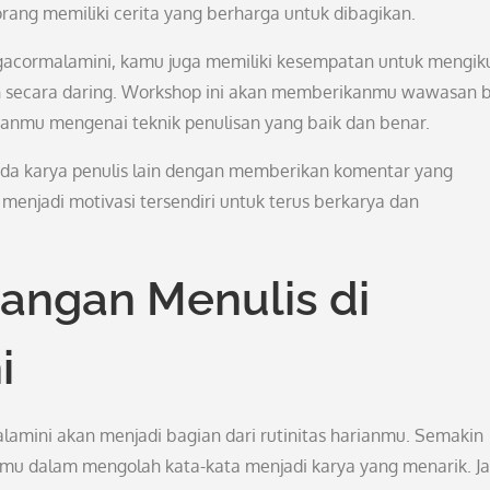
ang memiliki cerita yang berharga untuk dibagikan.
acormalamini, kamu juga memiliki kesempatan untuk mengiku
n secara daring. Workshop ini akan memberikanmu wawasan 
nmu mengenai teknik penulisan yang baik dan benar.
ada karya penulis lain dengan memberikan komentar yang
njadi motivasi tersendiri untuk terus berkarya dan
angan Menulis di
i
alamini akan menjadi bagian dari rutinitas harianmu. Semakin
mu dalam mengolah kata-kata menjadi karya yang menarik. J