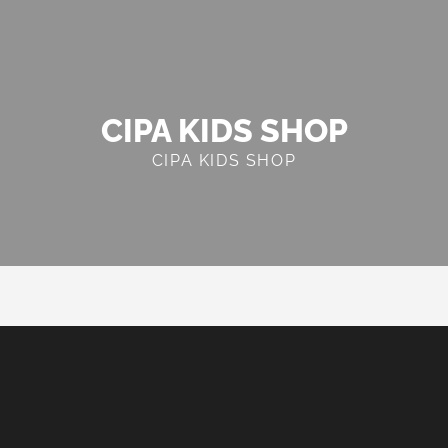
CIPA KIDS SHOP
CIPA KIDS SHOP