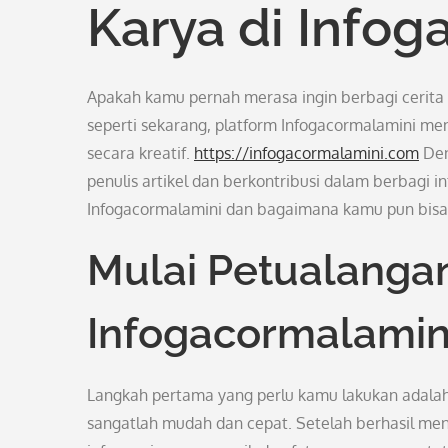
Karya di Info
Apakah kamu pernah merasa ingin berbagi cerita m
seperti sekarang, platform Infogacormalamini 
secara kreatif.
https://infogacormalamini.com
Den
penulis artikel dan berkontribusi dalam berbagi 
Infogacormalamini dan bagaimana kamu pun bisa 
Mulai Petualangan
Infogacormalamin
Langkah pertama yang perlu kamu lakukan adalah
sangatlah mudah dan cepat. Setelah berhasil men