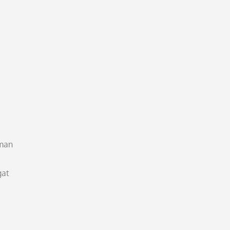
aman
gat