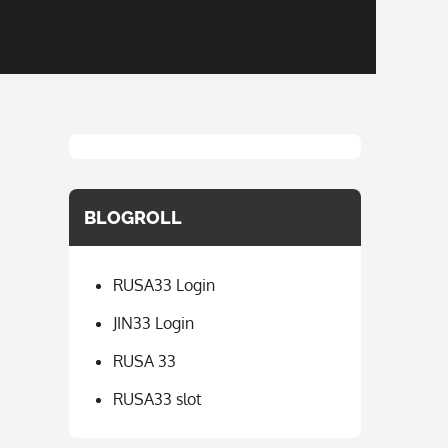
BLOGROLL
RUSA33 Login
JIN33 Login
RUSA 33
RUSA33 slot