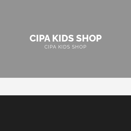
CIPA KIDS SHOP
CIPA KIDS SHOP