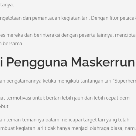
tanya.
ngelolaan dan pemantauan kegiatan lari. Dengan fitur pelaca
es mereka dan berinteraksi dengan peserta lainnya, mencipt
n bersama.
ari Pengguna Maskerrun
n pengalamannya ketika mengikuti tantangan lari “Superher
t termotivasi untuk berlari lebih jauh dan lebih cepat demi
ebut.
gan teman-temannya dalam mencapai target lari yang telah
mbuat kegiatan lari tidak hanya menjadi olahraga biasa, nam