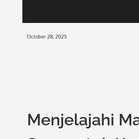
Posted
October 28, 2025
on
Menjelajahi Ma