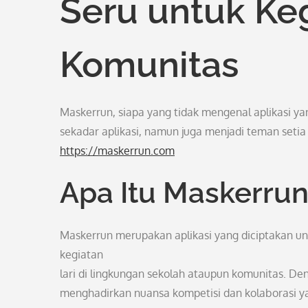
Seru untuk Ke
Komunitas
Maskerrun, siapa yang tidak mengenal aplikasi ya
sekadar aplikasi, namun juga menjadi teman setia
https://maskerrun.com
Apa Itu Maskerrun
Maskerrun merupakan aplikasi yang diciptakan 
kegiatan
lari di lingkungan sekolah ataupun komunitas. D
menghadirkan nuansa kompetisi dan kolaborasi 