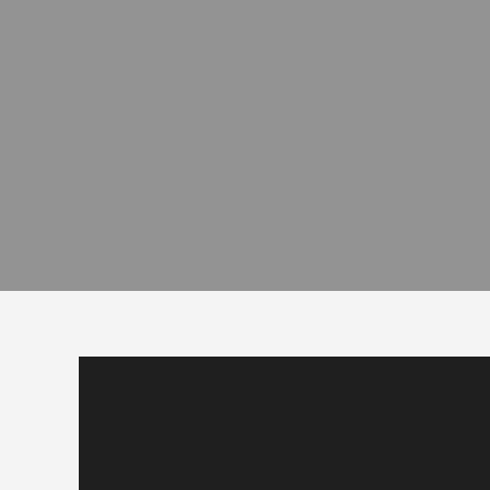
Skip
to
content