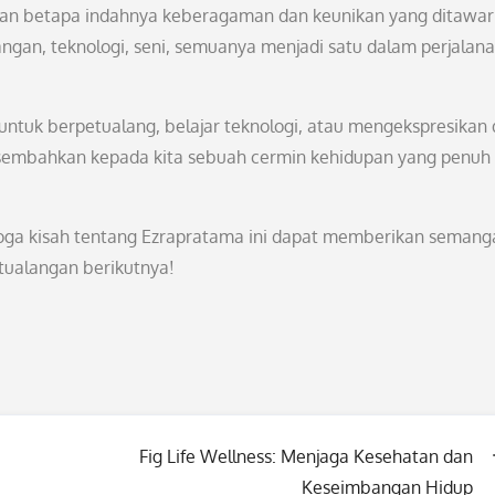
ngkan betapa indahnya keberagaman dan keunikan yang ditawa
ngan, teknologi, seni, semuanya menjadi satu dalam perjalan
tuk berpetualang, belajar teknologi, atau mengekspresikan d
ersembahkan kepada kita sebuah cermin kehidupan yang penuh
moga kisah tentang Ezrapratama ini dapat memberikan semang
etualangan berikutnya!
Fig Life Wellness: Menjaga Kesehatan dan
Keseimbangan Hidup