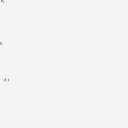
ang
a.
 kita