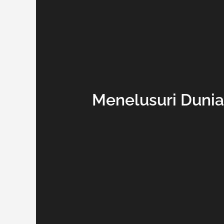
Menelusuri Dunia