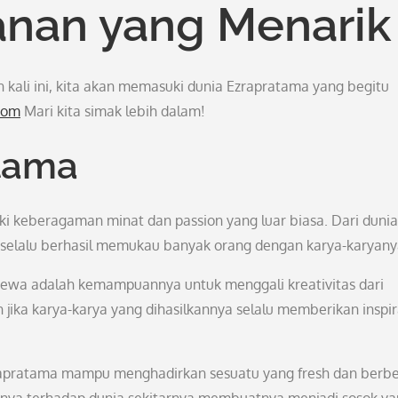
anan yang Menarik
kali ini, kita akan memasuki dunia Ezrapratama yang begitu
com
Mari kita simak lebih dalam!
tama
ki keberagaman minat dan passion yang luar biasa. Dari dunia
a selalu berhasil memukau banyak orang dengan karya-karyany
mewa adalah kemampuannya untuk menggali kreativitas dari
 jika karya-karya yang dihasilkannya selalu memberikan inspir
rapratama mampu menghadirkan sesuatu yang fresh dan berb