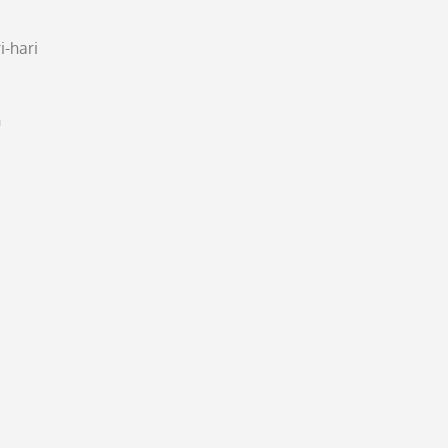
i-hari
n