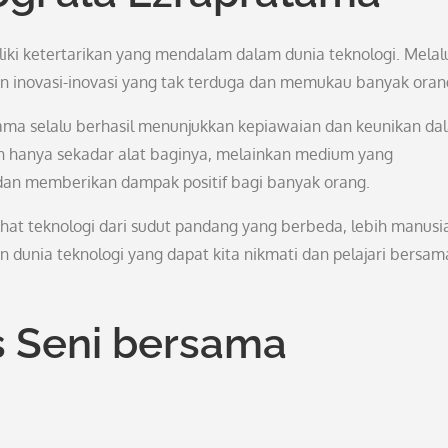
iki ketertarikan yang mendalam dalam dunia teknologi. Melal
 inovasi-inovasi yang tak terduga dan memukau banyak oran
tama selalu berhasil menunjukkan kepiawaian dan keunikan da
an hanya sekadar alat baginya, melainkan medium yang
 dan memberikan dampak positif bagi banyak orang.
hat teknologi dari sudut pandang yang berbeda, lebih manusi
an dunia teknologi yang dapat kita nikmati dan pelajari bersam
s Seni bersama