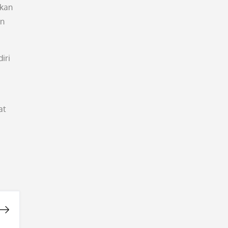
rkan
an
iri
at