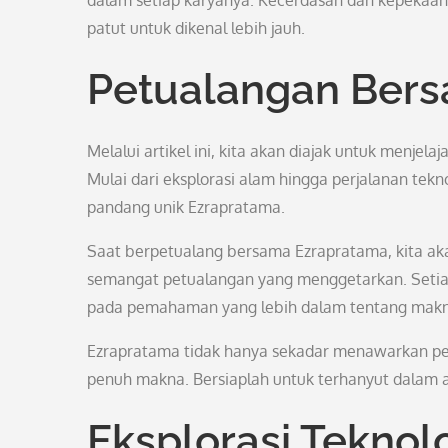
dalam setiap karyanya. Kecerdasan dan kepekaa
patut untuk dikenal lebih jauh.
Petualangan Ber
Melalui artikel ini, kita akan diajak untuk menj
Mulai dari eksplorasi alam hingga perjalanan tek
pandang unik Ezrapratama.
Saat berpetualang bersama Ezrapratama, kita ak
semangat petualangan yang menggetarkan. Setia
pada pemahaman yang lebih dalam tentang makna 
Ezrapratama tidak hanya sekadar menawarkan perja
penuh makna. Bersiaplah untuk terhanyut dalam a
Eksplorasi Teknol