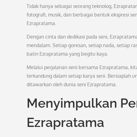
Tidak hanya sebagai seorang teknolog, Ezrapratam
fotografi, musik, dan berbagai bentuk ekspresi se
Ezrapratama.
Dengan cinta dan dedikasi pada seni, Ezraprat
mendalam. Setiap goresan, setiap nada, setiap ra
batin Ezrapratama yang begitu kaya.
Melalui perjalanan seni bersama Ezrapratama, k
terkandung dalam setiap karya seni. Bersiaplah u
ditawarkan oleh dunia seni Ezrapratama.
Menyimpulkan Pe
Ezrapratama