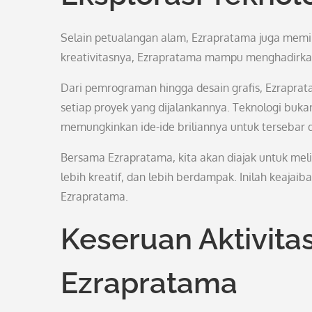
Selain petualangan alam, Ezrapratama juga memil
kreativitasnya, Ezrapratama mampu menghadirkan
Dari pemrograman hingga desain grafis, Ezrapra
setiap proyek yang dijalankannya. Teknologi buk
memungkinkan ide-ide briliannya untuk tersebar
Bersama Ezrapratama, kita akan diajak untuk meli
lebih kreatif, dan lebih berdampak. Inilah keajaib
Ezrapratama.
Keseruan Aktivita
Ezrapratama