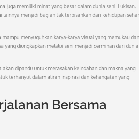
a juga memiliki minat yang besar dalam dunia seni. Lukisan,
ni lainnya menjadi bagian tak terpisahkan dari kehidupan sehar
ama mampu menyuguhkan karya-karya visual yang memukau da
sa yang diungkapkan melalui seni menjadi cerminan dari dunia
ita akan dipandu untuk merasakan keindahan dan makna yang
ntuk terhanyut dalam aliran inspirasi dan kehangatan yang
rjalanan Bersama