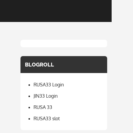
BLOGROLL
RUSA33 Login
JIN33 Login
RUSA 33
RUSA33 slot