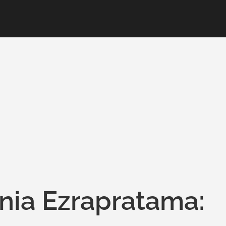
nia Ezrapratama: