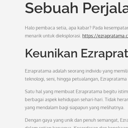
Sebuah Perjal
Halo pembaca setia, apa kabar? Pada kesempatan 
menarik untuk dieksplorasi.
https://ezrapratama.
Keunikan Ezrapra
Ezrapratama adalah seorang individu yang memili
teknologi, seni, hingga petualangan, Ezrapratam
Satu hal yang membuat Ezrapratama begitu isti
berbagai aspek kehidupan sehari-hari. Tidak heran
yang mendalam bagi siapapun yang melihatnya.
Dengan gaya yang unik dan penuh semangat, Ez