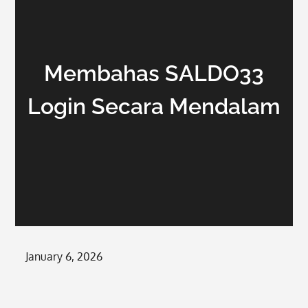
Membahas SALDO33
Login Secara Mendalam
Posted
January 6, 2026
on