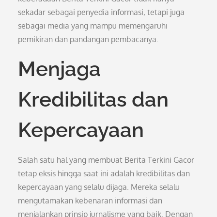
sekadar sebagai penyedia informasi, tetapi juga
sebagai media yang mampu memengaruhi
pemikiran dan pandangan pembacanya.
Menjaga
Kredibilitas dan
Kepercayaan
Salah satu hal yang membuat Berita Terkini Gacor
tetap eksis hingga saat ini adalah kredibilitas dan
kepercayaan yang selalu dijaga. Mereka selalu
mengutamakan kebenaran informasi dan
menjalankan prinsip jurnalisme yang baik. Dengan