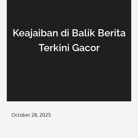
Keajaiban di Balik Berita
Terkini Gacor
Posted
October 28, 2025
on