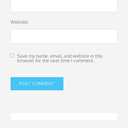
Website
Save my name, email, and website in this
browser for the next time I comment.