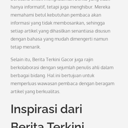
hanya informatif, tetapi juga menghibur. Mereka
memahami betul kebutuhan pembaca akan
informasi yang tidak membosankan, sehingga
setiap artikel yang dihasilkan senantiasa disusun
dengan bahasa yang mudah dimengerti namun
tetap menarik.
Selain itu, Berita Terkini Gacor juga rajin
berkolaborasi dengan sejumlah penulis ahli dalam
berbagai bidang. Hal ini bertujuan untuk
memperluas wawasan pembaca dengan beragam
artikel yang berkualitas.
Inspirasi dari
Berita Terkini