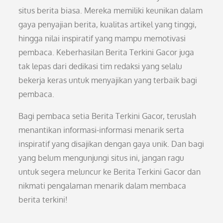
situs berita biasa. Mereka memiliki keunikan dalam
gaya penyajian berita, kualitas artikel yang tinggi,
hingga nilai inspiratif yang mampu memotivasi
pembaca. Keberhasilan Berita Terkini Gacor juga
tak lepas dari dedikasi tim redaksi yang selalu
bekerja keras untuk menyajikan yang terbaik bagi
pembaca.
Bagi pembaca setia Berita Terkini Gacor, teruslah
menantikan informasi-informasi menarik serta
inspiratif yang disajikan dengan gaya unik. Dan bagi
yang belum mengunjungi situs ini, jangan ragu
untuk segera meluncur ke Berita Terkini Gacor dan
nikmati pengalaman menarik dalam membaca
berita terkini!