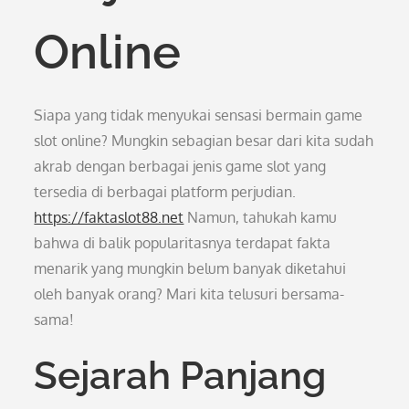
Online
Siapa yang tidak menyukai sensasi bermain game
slot online? Mungkin sebagian besar dari kita sudah
akrab dengan berbagai jenis game slot yang
tersedia di berbagai platform perjudian.
https://faktaslot88.net
Namun, tahukah kamu
bahwa di balik popularitasnya terdapat fakta
menarik yang mungkin belum banyak diketahui
oleh banyak orang? Mari kita telusuri bersama-
sama!
Sejarah Panjang