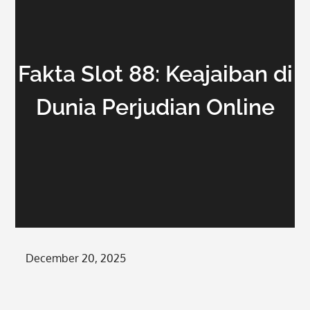
Fakta Slot 88: Keajaiban di
Dunia Perjudian Online
Posted
December 20, 2025
on