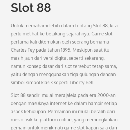
Slot 88
Untuk memahami lebih dalam tentang Slot 88, kita
perlu melihat ke belakang sejarahnya. Game slot
pertama kali ditemukan oleh seorang bernama
Charles Fey pada tahun 1895. Meskipun saat itu
masih jauh dari versi digital seperti sekarang,
namun konsep dasar dari slot tersebut tetap sama,
yaitu dengan menggunakan tiga gulungan dengan
simbol-simbol klasik seperti Liberty Bell.
Slot 88 sendiri mulai merajalela pada era 2000-an
dengan masuknya internet ke dalam hampir setiap
aspek kehidupan. Permainan ini mulai beralih dari
mesin fisik ke platform online, yang memungkinkan
pemain untuk menikmati game slot kapan saja dan