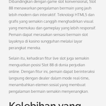
Dibandingkan dengan game slot konvensional, Slot
88 menawarkan pengalaman bermain yang jauh
lebih modern dan interaktif. Teknologi HTML5 dan
grafis yang semakin canggih menghadirkan visual
yang memukau dan gameplay yang lebih responsif.
Pemain dapat merasakan sensasi bermain slot
layaknya di kasino sungguhan melalui layar
perangkat mereka.
Selain itu, kehadiran fitur live slot juga semakin
menguatkan posisi Slot 88 di dunia perjudian
online. Dengan fitur ini, pemain dapat berinteraksi
langsung dengan dealer dalam mode real-time,
menambahkan elemen sosial yang membuat
pengalaman bermain semakin menyenangkan.
Kelebihan yang