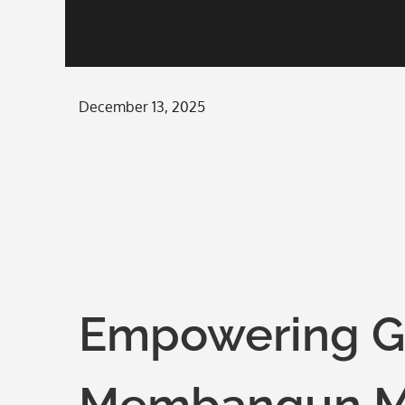
Posted
December 13, 2025
on
Empowering Gir
Membangun M