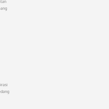
atan
bang
irasi
edang