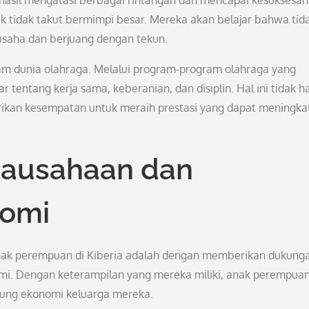
sil mengatasi berbagai rintangan dan mencapai kesuksesan
uk tidak takut bermimpi besar. Mereka akan belajar bahwa tid
usaha dan berjuang dengan tekun.
alam dunia olahraga. Melalui program-program olahraga yang
entang kerja sama, keberanian, dan disiplin. Hal ini tidak h
ikan kesempatan untuk meraih prestasi yang dapat meningka
ausahaan dan
nomi
nak perempuan di Kiberia adalah dengan memberikan dukung
mi. Dengan keterampilan yang mereka miliki, anak perempua
ung ekonomi keluarga mereka.