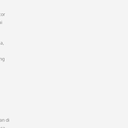
tor
ai
a,
ang
an di