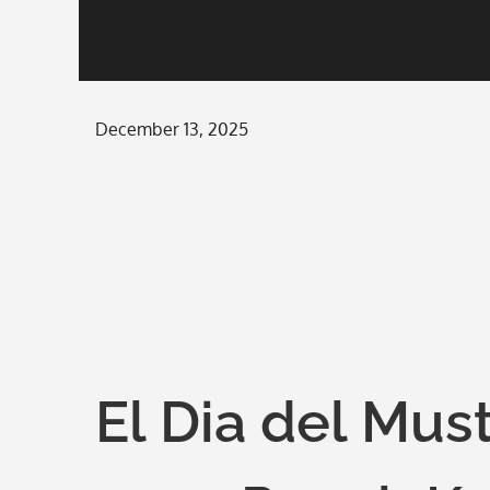
Posted
December 13, 2025
on
El Dia del Mus