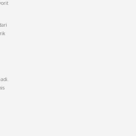
orit
dari
rik
adi.
is