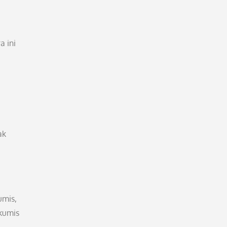
a ini
ak
umis,
 kumis