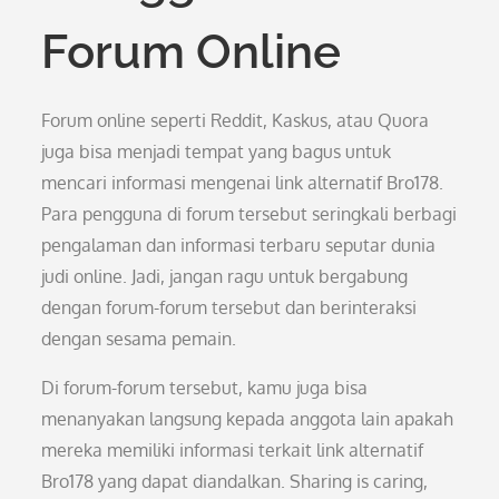
Forum Online
Forum online seperti Reddit, Kaskus, atau Quora
juga bisa menjadi tempat yang bagus untuk
mencari informasi mengenai link alternatif Bro178.
Para pengguna di forum tersebut seringkali berbagi
pengalaman dan informasi terbaru seputar dunia
judi online. Jadi, jangan ragu untuk bergabung
dengan forum-forum tersebut dan berinteraksi
dengan sesama pemain.
Di forum-forum tersebut, kamu juga bisa
menanyakan langsung kepada anggota lain apakah
mereka memiliki informasi terkait link alternatif
Bro178 yang dapat diandalkan. Sharing is caring,