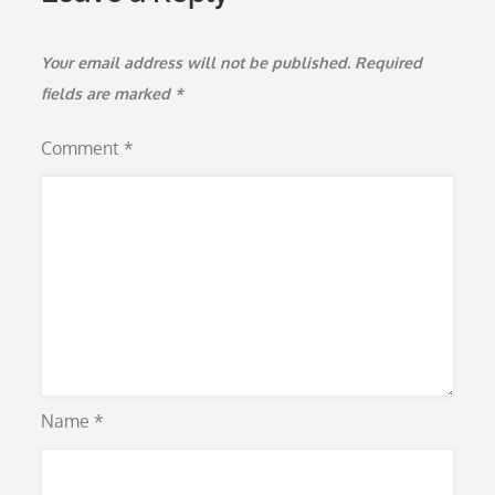
Your email address will not be published.
Required
fields are marked
*
Comment
*
Name
*