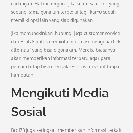
cadangan. Hal ini berguna jika suatu saat link yang
sedang kamu gunakan terblokir lagi, kamu sudah
memiliki opsi lain yang siap digunakan.
Jika memungkinkan, hubungi juga customer service
dari Bro178 untuk meminta informasi mengenai link
alternatif yang bisa digunakan. Mereka biasanya
akan memberikan informasi terbaru agar para
pemain tetap bisa mengakses situs tersebut tanpa
hambatan.
Mengikuti Media
Sosial
Bro178 juga seringkali memberikan informasi terkait