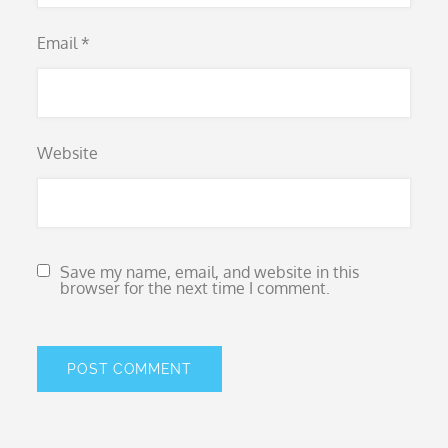
Email
*
Website
Save my name, email, and website in this
browser for the next time I comment.